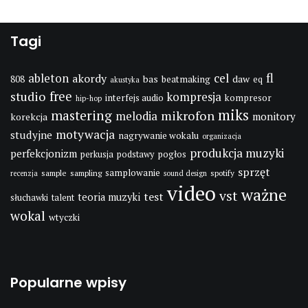
Tagi
fl
cel
ableton
akordy
bas
daw
808
beatmaking
eq
akustyka
studio
free
kompresja
interfejs audio
kompresor
hip-hop
miks
mastering
mikrofon
melodia
monitory
korekcja
motywacja
studyjne
nagrywanie wokalu
organizacja
produkcja muzyki
perfekcjonizm
pogłos
perkusja
podstawy
sprzęt
samplowanie
sample
sampling
spotify
recenzja
sound design
video
ważne
vst
test
teoria muzyki
słuchawki
talent
wokal
wtyczki
Popularne wpisy