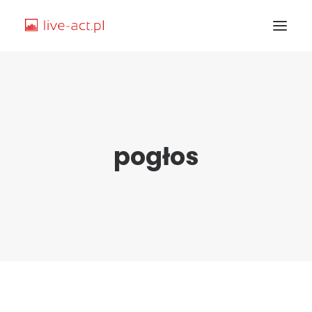
STRONA GŁÓWNA
O MNIE
pogłos
KURSY
SAMPLE
TEMATY
JAK ZACZĄĆ
SPIS TREŚCI