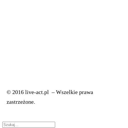
masteringowcem
4 Pro Triki, które odmienią twoje linie BASU
5 Trików, Które Błyskawicznie Poprawią Twoje Bity
Poznaj Te Triki Jeżeli Jesteś Producentem Muzycznym
JAK MIKSOWAĆ WOKAL: korekcja wokalu
Jak Miksować Wokal: musisz to wiedzieć o EQ
© 2016 live-act.pl – Wszelkie prawa
zastrzeżone.