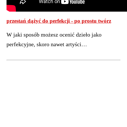
przestań dążyć do perfekcji - po prostu twórz
W jaki sposób możesz ocenić dzieło jako
perfekcyjne, skoro nawet artyści…