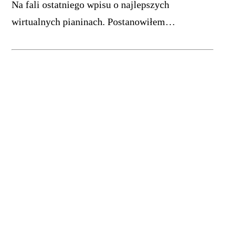
Na fali ostatniego wpisu o najlepszych
wirtualnych pianinach. Postanowiłem…
Tagi
fl studio
ableton
cel
akordy
808
bas
beatmaking
daw
eq
akustyka
free
kompresja
interfejs audio
kompresor
korekcja
hip-hop
miks
mastering
mikrofon
melodia
monitory studyjne
motywacja
perfekcjonizm
nagrywanie wokalu
perkusja
organizacja
produkcja muzyki
pogłos
podstawy
sample
sampling
recenzja
sprzęt
teoria muzyki
samplowanie
słuchawki
talent
spotify
sound design
video
ważne
vst
wokal
test
wtyczki
Popularne wpisy
To powstrzymuje cię przed tworzeniem muzyki