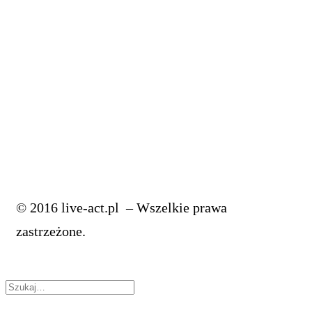
masteringowcem
4 Pro Triki, które odmienią twoje linie BASU
5 Trików, Które Błyskawicznie Poprawią Twoje Bity
Poznaj Te Triki Jeżeli Jesteś Producentem Muzycznym
JAK MIKSOWAĆ WOKAL: korekcja wokalu
Jak Miksować Wokal: musisz to wiedzieć o EQ
© 2016 live-act.pl – Wszelkie prawa
zastrzeżone.