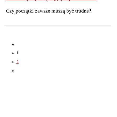
Czy początki zawsze muszą być trudne?
1
2
Tagi
fl studio
ableton
cel
akordy
808
bas
beatmaking
daw
eq
akustyka