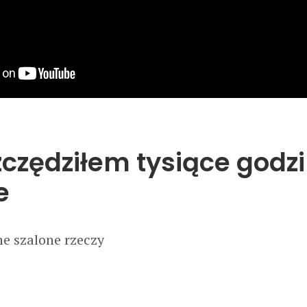
zczędziłem tysiące godz
e
nne szalone rzeczy