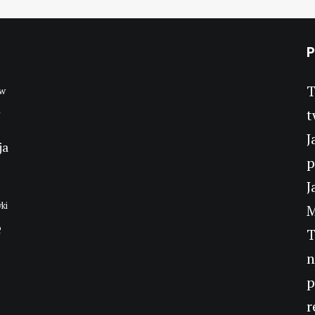
P
T
w
a
t
J
ja
p
J
ki
M
e
T
n
p
r