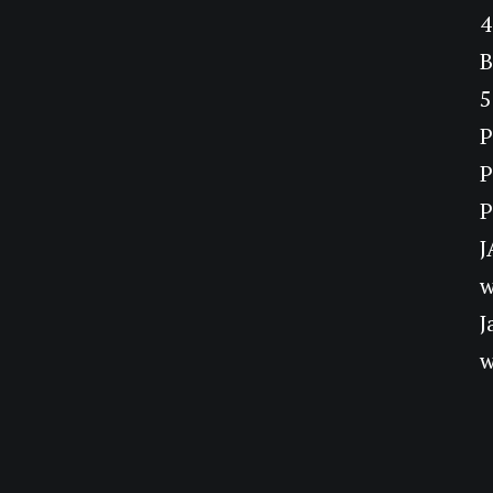
4
5
P
P
P
J
w
J
w