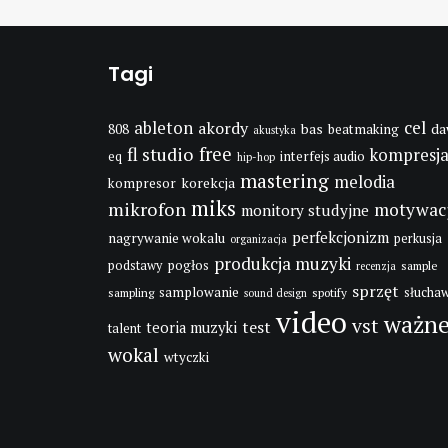
Tagi
cel
ableton
akordy
bas
da
808
beatmaking
akustyka
fl studio
free
kompresj
interfejs audio
eq
hip-hop
mastering
melodia
korekcja
kompresor
miks
mikrofon
motywac
monitory studyjne
perfekcjonizm
nagrywanie wokalu
perkusja
organizacja
produkcja muzyki
pogłos
podstawy
sample
recenzja
sprzęt
samplowanie
słuchaw
sampling
spotify
sound design
video
ważn
vst
test
teoria muzyki
talent
wokal
wtyczki