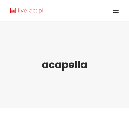
STRONA GŁÓWNA
O MNIE
acapella
KURSY
SAMPLE
TEMATY
JAK ZACZĄĆ
SPIS TREŚCI