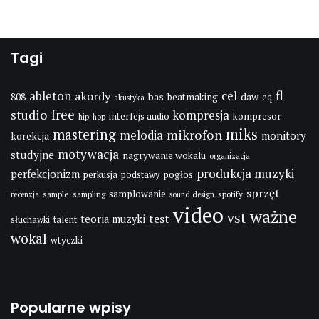
Tagi
fl
cel
ableton
akordy
bas
daw
808
beatmaking
eq
akustyka
studio
free
kompresja
interfejs audio
kompresor
hip-hop
miks
mastering
mikrofon
melodia
monitory
korekcja
motywacja
studyjne
nagrywanie wokalu
organizacja
produkcja muzyki
perfekcjonizm
pogłos
perkusja
podstawy
sprzęt
samplowanie
sample
sampling
spotify
recenzja
sound design
video
ważne
vst
test
teoria muzyki
słuchawki
talent
wokal
wtyczki
Popularne wpisy