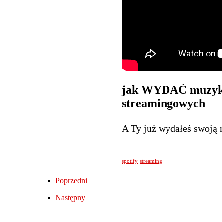
jak WYDAĆ muzykę
streamingowych
A Ty już wydałeś swoją
spotify
streaming
Poprzedni
Następny