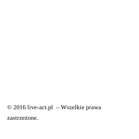
przestań być producentem, realizatorem i
masteringowcem
4 Pro Triki, które odmienią twoje linie BASU
5 Trików, Które Błyskawicznie Poprawią Twoje Bity
Poznaj Te Triki Jeżeli Jesteś Producentem Muzycznym
JAK MIKSOWAĆ WOKAL: korekcja wokalu
Jak Miksować Wokal: musisz to wiedzieć o EQ
© 2016 live-act.pl – Wszelkie prawa
zastrzeżone.