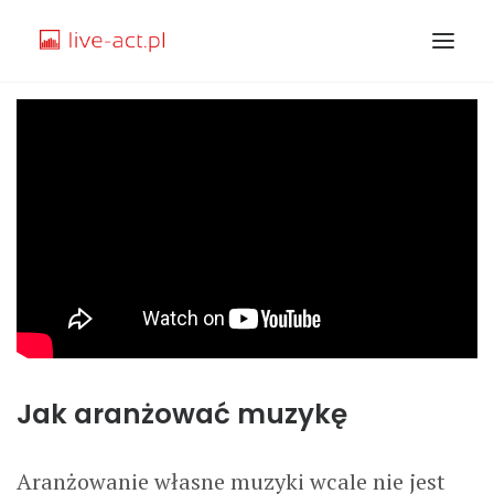
STRONA GŁÓWNA
O MNIE
KURSY
SAMPLE
TEMATY
Jak aranżować muzykę
JAK ZACZĄĆ
Aranżowanie własne muzyki wcale nie jest
SPIS TREŚCI