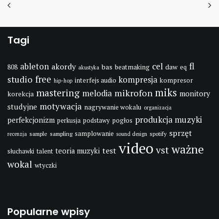
Tagi
fl
cel
ableton
akordy
bas
daw
808
beatmaking
eq
akustyka
studio
free
kompresja
interfejs audio
kompresor
hip-hop
miks
mastering
mikrofon
melodia
monitory
korekcja
motywacja
studyjne
nagrywanie wokalu
organizacja
produkcja muzyki
perfekcjonizm
pogłos
perkusja
podstawy
sprzęt
samplowanie
sample
sampling
spotify
recenzja
sound design
video
ważne
vst
test
teoria muzyki
słuchawki
talent
wokal
wtyczki
Popularne wpisy