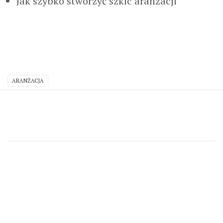
Jak szybko stworzyć szkic aranżacji​
ARANŻACJA