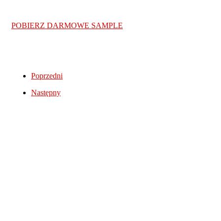
POBIERZ DARMOWE SAMPLE
Poprzedni
Następny
Tagi
fl studio
ableton
cel
akordy
808
bas
beatmaking
daw
eq
akustyka
free
kompresja
interfejs audio
kompresor
korekcja
hip-hop
miks
mastering
mikrofon
melodia
monitory studyjne
motywacja
perfekcjonizm
nagrywanie wokalu
perkusja
organizacja
produkcja muzyki
pogłos
podstawy
sample
sampling
recenzja