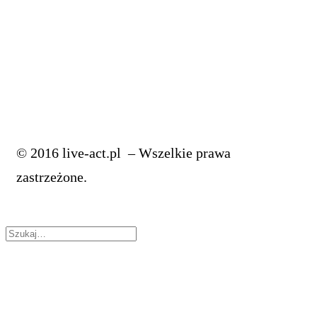
Poznaj Te Triki Jeżeli Jesteś Producentem Muzycznym
JAK MIKSOWAĆ WOKAL: korekcja wokalu
Jak Miksować Wokal: musisz to wiedzieć o EQ
© 2016 live-act.pl – Wszelkie prawa
zastrzeżone.