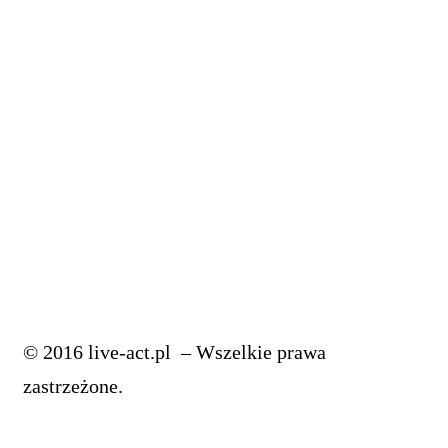
przestań być producentem, realizatorem i
masteringowcem
4 Pro Triki, które odmienią twoje linie BASU
5 Trików, Które Błyskawicznie Poprawią Twoje Bity
Poznaj Te Triki Jeżeli Jesteś Producentem Muzycznym
JAK MIKSOWAĆ WOKAL: korekcja wokalu
Jak Miksować Wokal: musisz to wiedzieć o EQ
© 2016 live-act.pl – Wszelkie prawa
zastrzeżone.