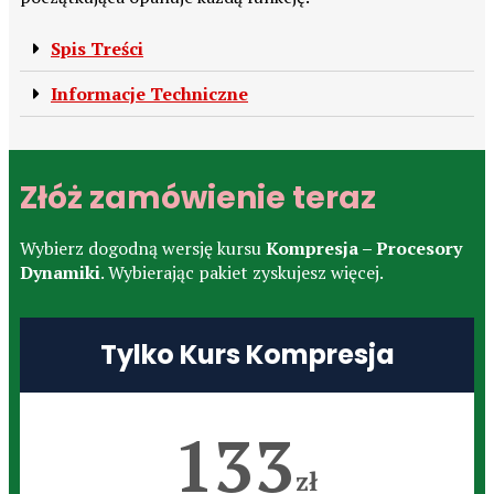
Spis Treści
Informacje Techniczne
Złóż zamówienie teraz
Wybierz dogodną wersję kursu
Kompresja – Procesory
Dynamiki
. Wybierając pakiet zyskujesz więcej.
Tylko Kurs Kompresja
133
zł