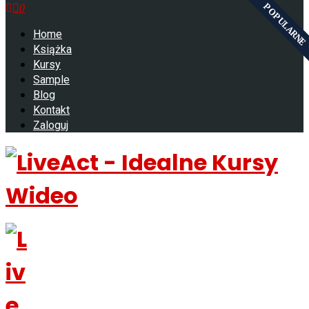
POPULARNE
0
Home
Książka
Kursy
Sample
Blog
Kontakt
Zaloguj