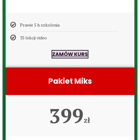
Prawie 5 h szkolenia
35 lekcji video
ZAMÓW KURS
Pakiet Miks
399
zł