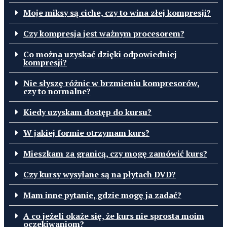
Moje miksy są ciche, czy to wina złej kompresji?
Czy kompresja jest ważnym procesorem?
Co można uzyskać dzięki odpowiedniej
kompresji?
Nie słyszę różnic w brzmieniu kompresorów,
czy to normalne?
Kiedy uzyskam ​dostęp do kursu?
W jakiej formie otrzymam kurs?
Mieszkam za granicą, czy mogę zamówić kurs?
Czy kursy wysyłane są na płytach DVD?
Mam inne pytanie, gdzie mogę ja zadać?
A co jeżeli okaże się, że kurs nie sprosta moim
oczekiwaniom?