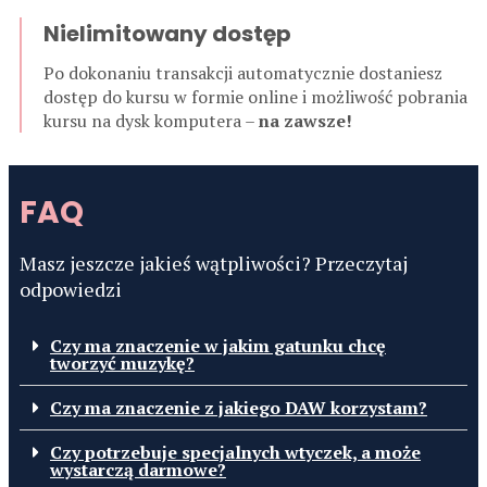
Nielimitowany dostęp
Po dokonaniu transakcji automatycznie dostaniesz
dostęp do kursu w formie online i możliwość pobrania
kursu na dysk komputera –
na zawsze!
FAQ
Masz jeszcze jakieś wątpliwości? Przeczytaj
odpowiedzi
Czy ma znaczenie w jakim gatunku chcę
tworzyć muzykę?
Czy ma znaczenie z jakiego DAW korzystam?
Czy potrzebuje specjalnych wtyczek, a może
wystarczą darmowe?