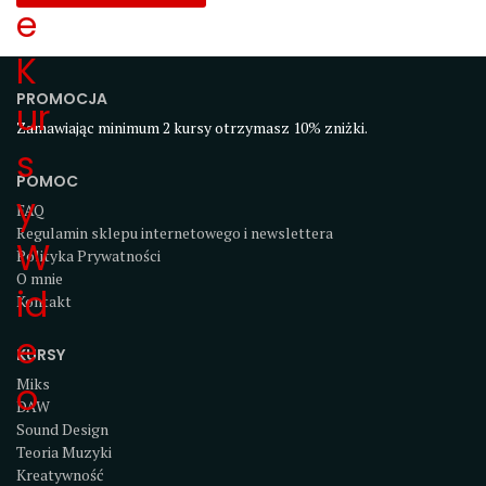
PROMOCJA
Zamawiając minimum 2 kursy otrzymasz 10% zniżki.
POMOC
FAQ
Regulamin sklepu internetowego i newslettera
Polityka Prywatności
O mnie
Kontakt
KURSY
Miks
DAW
Sound Design
Teoria Muzyki
Kreatywność