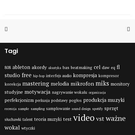
Tagi
fl
cel
ableton
akordy
bas
daw
808
beatmaking
eq
akustyka
studio
free
kompresja
interfejs audio
kompresor
hip-hop
miks
mastering
mikrofon
melodia
monitory
korekcja
motywacja
studyjne
nagrywanie wokalu
organizacja
produkcja muzyki
perfekcjonizm
pogłos
perkusja
podstawy
sprzęt
samplowanie
sample
sampling
spotify
recenzja
sound design
video
ważne
vst
test
teoria muzyki
słuchawki
talent
wokal
wtyczki